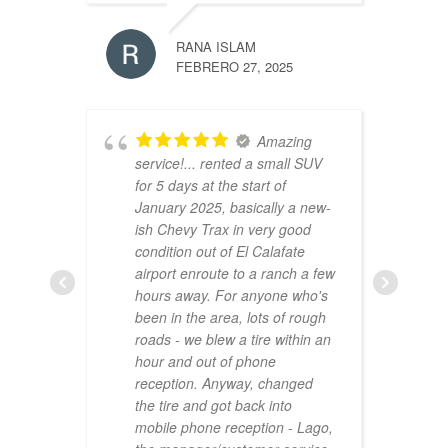
RANA ISLAM
FEBRERO 27, 2025
Amazing
JIHEME
service!... rented a small SUV
ABRIL 27
for 5 days at the start of
January 2025, basically a new-
ish Chevy Trax in very good
condition out of El Calafate
airport enroute to a ranch a few
hours away. For anyone who's
been in the area, lots of rough
roads - we blew a tire within an
hour and out of phone
reception. Anyway, changed
the tire and got back into
mobile phone reception - Lago,