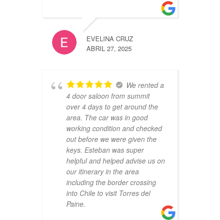
IVILAYN
MAYO 27
EVELINA CRUZ
ABRIL 27, 2025
We rented a
4 door saloon from summit
over 4 days to get around the
PEDRO 
area. The car was in good
ENERO 2
working condition and checked
out before we were given the
keys. Esteban was super
helpful and helped advise us on
our itinerary in the area
including the border crossing
into Chile to visit Torres del
Paine.