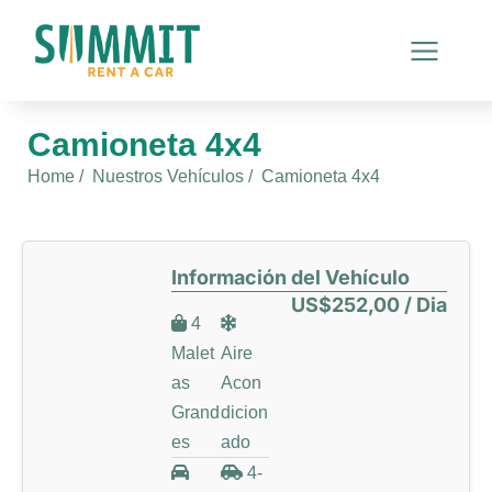
Camioneta 4x4
You are here:
Home
Nuestros Vehículos
Camioneta 4x4
Información del Vehículo
US$252,00 / Dia
4
Malet
Aire
as
Acon
Grand
dicion
es
ado
4-