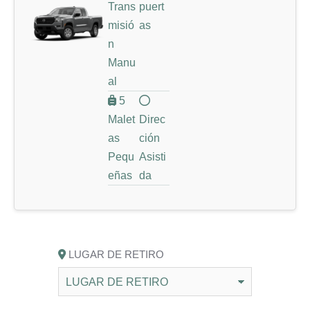
Trans
puert
misió
as
n
Manu
al
5
Malet
Direc
as
ción
Pequ
Asisti
eñas
da
LUGAR DE RETIRO