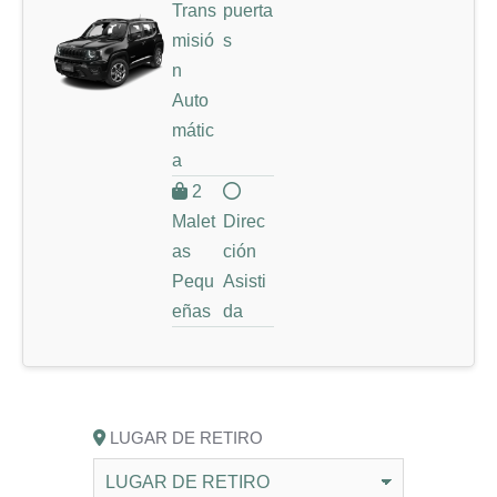
Trans
puerta
misió
s
n
Auto
mátic
a
2
Malet
Direc
as
ción
Pequ
Asisti
eñas
da
LUGAR DE RETIRO