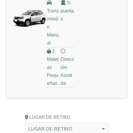
5-
Trans
puerta
misió
s
n
Manu
al
2
Malet
Direcc
as
ión
Pequ
Asisti
eñas
da
LUGAR DE RETIRO