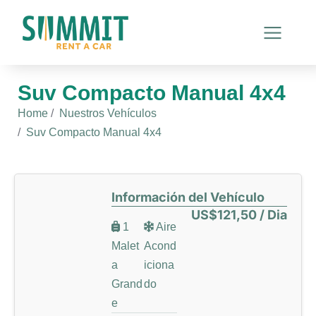
Suv Compacto Manual 4x4
You are here:
Home
Nuestros Vehículos
Suv Compacto Manual 4x4
Información del Vehículo
US$121,50 / Dia
1
Aire
Malet
Acond
a
iciona
Grand
do
e